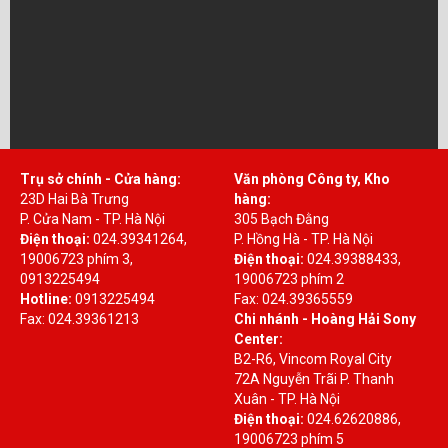
Trụ sở chính - Cửa hàng:
Văn phòng Công ty, Kho
23D Hai Bà Trưng
hàng:
P. Cửa Nam - TP. Hà Nội
305 Bạch Đằng
Điện thoại:
024.39341264,
P. Hồng Hà - TP. Hà Nội
19006723 phím 3,
Điện thoại:
024.39388433,
0913225494
19006723 phím 2
Hotline:
0913225494
Fax: 024.39365559
Fax: 024.39361213
Chi nhánh - Hoàng Hải Sony
Center:
B2-R6, Vincom Royal City
72A Nguyễn Trãi P. Thanh
Xuân - TP. Hà Nội
Điện thoại:
024.62620886,
19006723 phím 5