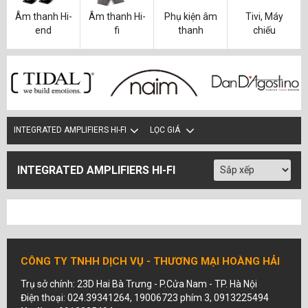
Âm thanh Hi-
Âm thanh Hi-
Phụ kiện âm
Tivi, Máy
end
fi
thanh
chiếu
INTEGRATED AMPLIFIERS HI-FI
LỌC GIÁ
INTEGRATED AMPLIFIERS HI-FI
CÔNG TY TNHH DỊCH VỤ - THƯƠNG MẠI HOÀNG HẢI
Trụ sở chính: 23D Hai Bà Trưng - P.Cửa Nam - TP. Hà Nội
Điện thoại: 024.39341264, 19006723 phím 3, 0913225494