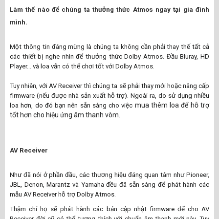
Làm thế nào để chúng ta thưởng thức Atmos ngay tại gia đình
mình.
Một thông tin đáng mừng là chúng ta không cần phải thay thế tất cả
các thiết bị nghe nhìn để thưởng thức Dolby Atmos. Đầu Bluray, HD
Player… và loa vẫn có thể chơi tốt với Dolby Atmos.
Tuy nhiên, với AV Receiver thì chúng ta sẽ phải thay mới hoặc nâng cấp
firmware (nếu được nhà sản xuất hỗ trợ). Ngoài ra, do sử dụng nhiều
mua thêm loa để hỗ trợ
loa hơn, do đó bạn nên sẵn sàng cho việc
tốt hơn cho hiệu ứng âm thanh vòm.
AV Receiver
Như đã nói ở phần đầu, các thương hiệu đáng quan tâm như
Pioneer
,
JBL
,
Denon
,
Marantz
và
Yamaha
đều đã sẵn sàng để phát hành các
mẫu AV Receiver hỗ trợ Dolby Atmos.
Thậm chí họ sẽ phát hành các bản cập nhật firmware để cho AV
Receiver đời cũ có thể tương thích với chuẩn âm thanh mới này. Tuy