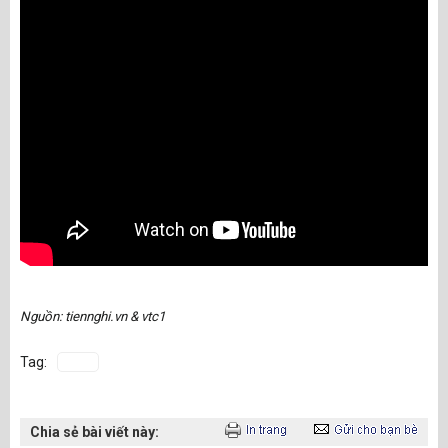
Nguồn: tiennghi.vn & vtc1
Tag:
Chia sẻ bài viết này: