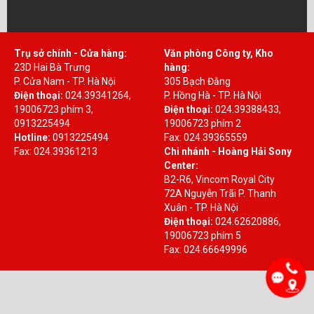
Trụ sở chính - Cửa hàng:
Văn phòng Công ty, Kho
23D Hai Bà Trưng
hàng:
P. Cửa Nam - TP. Hà Nội
305 Bạch Đằng
Điện thoại:
024.39341264,
P. Hồng Hà - TP. Hà Nội
19006723 phím 3,
Điện thoại:
024.39388433,
0913225494
19006723 phím 2
Hotline:
0913225494
Fax: 024.39365559
Fax: 024.39361213
Chi nhánh - Hoàng Hải Sony
Center:
B2-R6, Vincom Royal City
72A Nguyễn Trãi P. Thanh
Xuân - TP. Hà Nội
Điện thoại:
024.62620886,
19006723 phím 5
Fax: 024.66649996