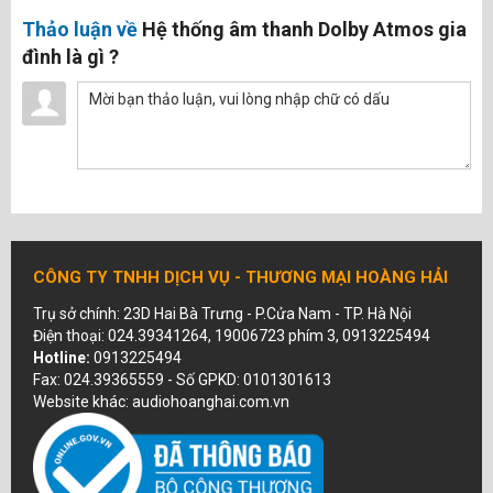
Thảo luận về
Hệ thống âm thanh Dolby Atmos gia
đình là gì ?
CÔNG TY TNHH DỊCH VỤ - THƯƠNG MẠI HOÀNG HẢI
Trụ sở chính: 23D Hai Bà Trưng - P.Cửa Nam - TP. Hà Nội
Điện thoại: 024.39341264, 19006723 phím 3, 0913225494
Hotline:
0913225494
Fax: 024.39365559 - Số GPKD: 0101301613
Website khác: audiohoanghai.com.vn