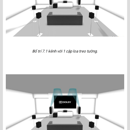
Bố trí 7.1 kênh với 1 cặp loa treo tường.