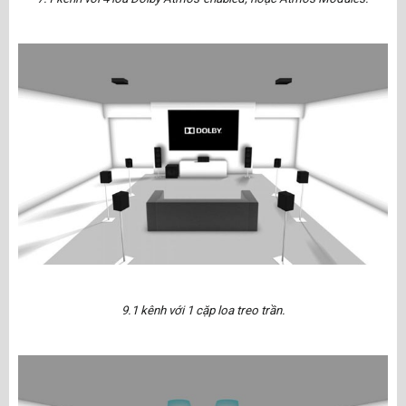
9.1 kênh với 1 cặp loa treo trần.