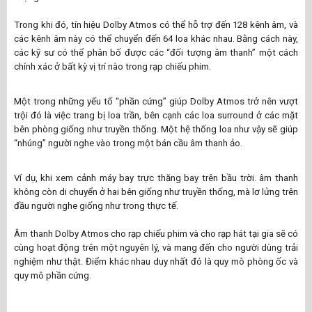
Trong khi đó, tín hiệu Dolby Atmos có thể hỗ trợ đến 128 kênh âm, và
các kênh âm này có thể chuyển đến 64 loa khác nhau. Bằng cách này,
các kỹ sư có thể phân bố được các “đối tượng âm thanh” một cách
chính xác ở bất kỳ vị trí nào trong rạp chiếu phim.
Một trong những yếu tố “phần cứng” giúp Dolby Atmos trở nên vượt
trội đó là việc trang bị loa trần, bên cạnh các loa surround ở các mặt
bên phòng giống như truyền thống. Một hệ thống loa như vậy sẽ giúp
“nhúng” người nghe vào trong một bán cầu âm thanh ảo.
Ví dụ, khi xem cảnh máy bay trực thăng bay trên bầu trời. âm thanh
không còn di chuyển ở hai bên giống như truyền thống, mà lơ lửng trên
đầu người nghe giống như trong thực tế.
Âm thanh Dolby Atmos cho rạp chiếu phim và cho rạp hát tại gia sẽ có
cùng hoạt động trên một nguyên lý, và mang đến cho người dùng trải
nghiệm như thật. Điểm khác nhau duy nhất đó là quy mô phòng ốc và
quy mô phần cứng.