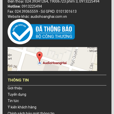
Điện thoại: 024.39341264, 19006723 phím 3, 0913225494
Hotline:
0913225494
Fax: 024.39365559 - Số GPKD: 0101301613
Website khác: audiohoanghai.com.vn
THÔNG TIN
Giới thiệu
Tuyển dụng
Tin tức
Ý kiến khách hàng
Chính sách bảo mật thông tin