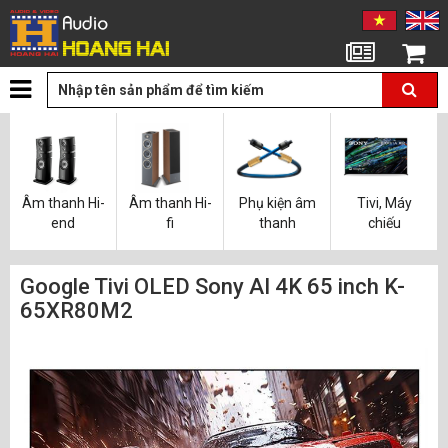
Tin tức
Giỏ hàng
Âm thanh Hi-
Âm thanh Hi-
Phụ kiện âm
Tivi, Máy
end
fi
thanh
chiếu
Google Tivi OLED Sony AI 4K 65 inch K-
65XR80M2