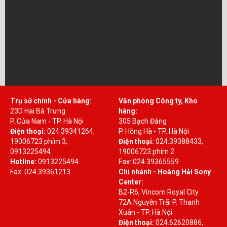
Trụ sở chính - Cửa hàng:
Văn phòng Công ty, Kho
23D Hai Bà Trưng
hàng:
P. Cửa Nam - TP. Hà Nội
305 Bạch Đằng
Điện thoại:
024.39341264,
P. Hồng Hà - TP. Hà Nội
19006723 phím 3,
Điện thoại:
024.39388433,
0913225494
19006723 phím 2
Hotline:
0913225494
Fax: 024.39365559
Fax: 024.39361213
Chi nhánh - Hoàng Hải Sony
Center:
B2-R6, Vincom Royal City
72A Nguyễn Trãi P. Thanh
Xuân - TP. Hà Nội
Điện thoại:
024.62620886,