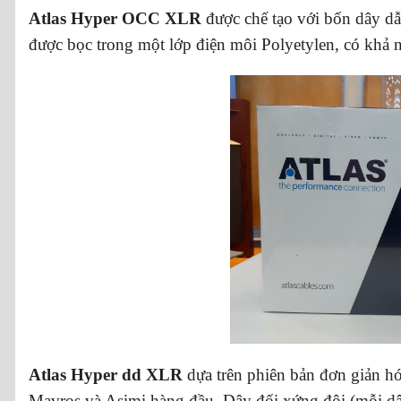
Atlas Hyper OCC XLR
được chế tạo với bốn dây dẫ
được bọc trong một lớp điện môi Polyetylen, có khả 
Atlas Hyper dd XLR
dựa trên phiên bản đơn giản h
Mavros và Asimi hàng đầu. Dây đối xứng đôi (mỗi dâ