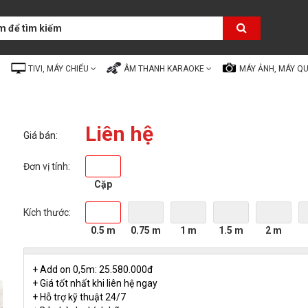
TIVI, MÁY CHIẾU
ÂM THANH KARAOKE
MÁY ẢNH, MÁY Q
Liên hệ
Giá bán:
Đơn vị tính:
Cặp
Kích thước:
0.5 m
0.75 m
1 m
1.5 m
2 m
+ Add on 0,5m: 25.580.000đ
+ Giá tốt nhất khi liên hệ ngay
+ Hỗ trợ kỹ thuật 24/7