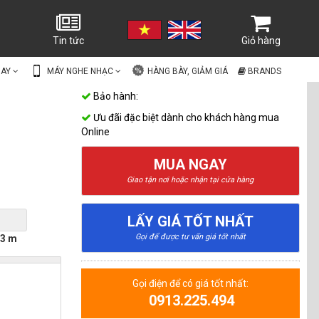
Tin tức
Giỏ hàng
UAY
MÁY NGHE NHẠC
HÀNG BÀY, GIẢM GIÁ
BRANDS
Bảo hành:
Ưu đãi đặc biệt dành cho khách hàng mua
Online
MUA NGAY
Giao tận nơi hoặc nhận tại cửa hàng
LẤY GIÁ TỐT NHẤT
Gọi để được tư vấn giá tốt nhất
3 m
Gọi điện để có giá tốt nhất:
0913.225.494