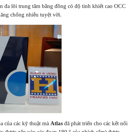
n đa lõi trung tâm bằng đồng có độ tinh khiết cao OCC
năng chống nhiễu tuyệt vời.
óa của các kỹ thuật mà
Atlas
đã phát triển cho các kết nối
y được gắn vào các đoạn 180 ° của phích cắm) được