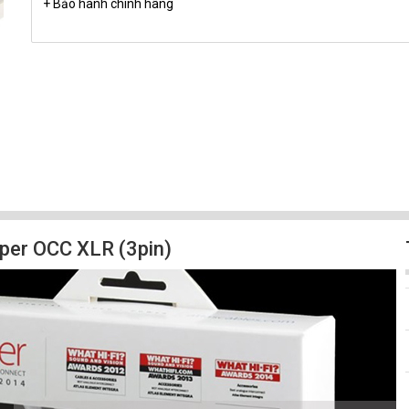
+ Bảo hành chính hãng
yper OCC XLR (3pin)