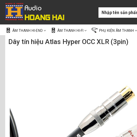
ÂM THANH HI-END
ÂM THANH HI-FI
PHỤ KIỆN ÂM THANH
Dây tín hiệu Atlas Hyper OCC XLR (3pin)