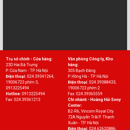
Trụ sở chính - Cửa hàng:
Văn phòng Công ty, Kho
23D Hai Bà Trưng
hàng:
P. Cửa Nam - TP. Hà Nội
305 Bạch Đằng
Điện thoại:
024.39341264,
P. Hồng Hà - TP. Hà Nội
19006723 phím 3,
Điện thoại:
024.39388433,
0913225494
19006723 phím 2
Hotline:
0913225494
Fax: 024.39365559
Fax: 024.39361213
Chi nhánh - Hoàng Hải Sony
Center:
B2-R6, Vincom Royal City
72A Nguyễn Trãi P. Thanh
Xuân - TP. Hà Nội
Điện thoại:
024.62620886,