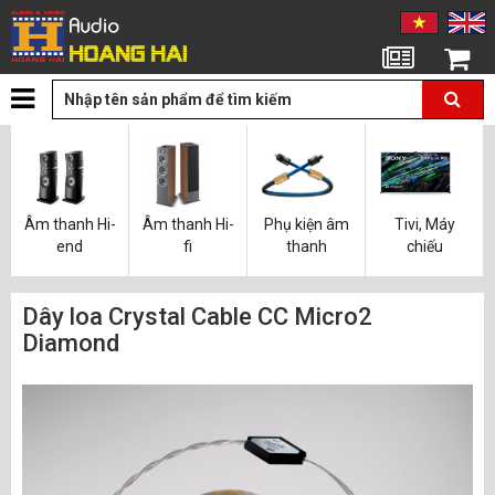
Tin tức
Giỏ hàng
Âm thanh Hi-
Âm thanh Hi-
Phụ kiện âm
Tivi, Máy
end
fi
thanh
chiếu
Dây loa Crystal Cable CC Micro2
Diamond