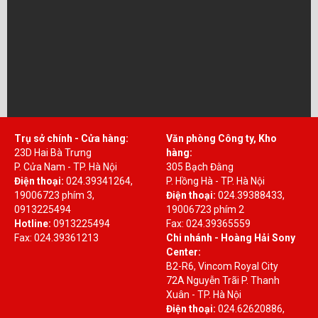
Trụ sở chính - Cửa hàng:
Văn phòng Công ty, Kho
23D Hai Bà Trưng
hàng:
P. Cửa Nam - TP. Hà Nội
305 Bạch Đằng
Điện thoại:
024.39341264,
P. Hồng Hà - TP. Hà Nội
19006723 phím 3,
Điện thoại:
024.39388433,
0913225494
19006723 phím 2
Hotline:
0913225494
Fax: 024.39365559
Fax: 024.39361213
Chi nhánh - Hoàng Hải Sony
Center:
B2-R6, Vincom Royal City
72A Nguyễn Trãi P. Thanh
Xuân - TP. Hà Nội
Điện thoại:
024.62620886,