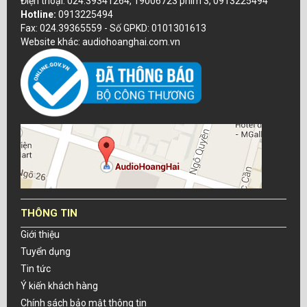
Điện thoại: 024.39341264, 19006723 phím 3, 0913225494
Hotline:
0913225494
Fax: 024.39365559 - Số GPKD: 0101301613
Website khác: audiohoanghai.com.vn
THÔNG TIN
Giới thiệu
Tuyển dụng
Tin tức
Ý kiến khách hàng
Chính sách bảo mật thông tin