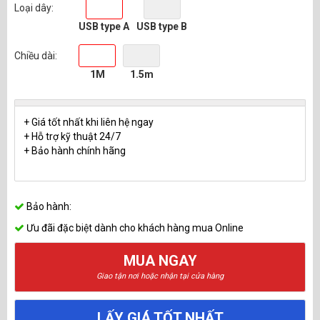
Loại dây:
USB type A
USB type B
Chiều dài:
1M
1.5m
+ Giá tốt nhất khi liên hệ ngay
+ Hỗ trợ kỹ thuật 24/7
+ Bảo hành chính hãng
Bảo hành:
Ưu đãi đặc biệt dành cho khách hàng mua Online
MUA NGAY
Giao tận nơi hoặc nhận tại cửa hàng
LẤY GIÁ TỐT NHẤT