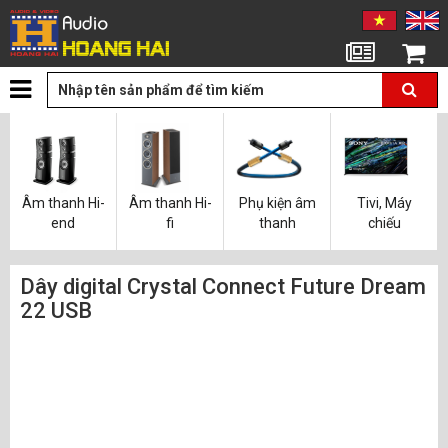
Tin tức
Giỏ hàng
Âm thanh Hi-
Âm thanh Hi-
Phụ kiện âm
Tivi, Máy
end
fi
thanh
chiếu
Dây digital Crystal Connect Future Dream
22 USB