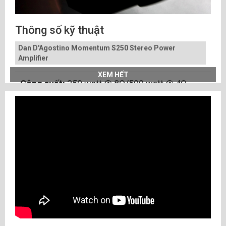
Thông số kỹ thuật
Dan D'Agostino Momentum S250 Stereo Power
Amplifier
XEM HẾT
Công suất:
250 watt @ 8Ω/500 watt @ 4Ω
Đáp ứng tần số:
1 Hz đến 200 kHz, -1
dB/20Hz đến 20 kHz, ± 0,1 dB
Biến dạng:
250 watt @ 8Ω/0,1% @ 1 kHz
Tín hiệu trên tạp âm:
105 dB
Đầu vào:
2 XLR cân bằng
Trở kháng đầu vào:
1 MΩ