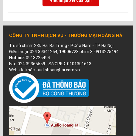
Viết nhận xét của bạn
CÔNG TY TNHH DỊCH VỤ - THƯƠNG MẠI HOÀNG HẢI
Trụ sở chính: 23D Hai Bà Trưng - P.Cửa Nam - TP. Hà Nội
Điện thoại: 024.39341264, 19006723 phím 3, 0913225494
Hotline:
0913225494
Fax: 024.39365559 - Số GPKD: 0101301613
Website khác: audiohoanghai.com.vn