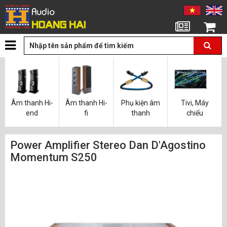
Tin tức
Giỏ hàng
Âm thanh Hi-
Âm thanh Hi-
Phụ kiện âm
Tivi, Máy
end
fi
thanh
chiếu
Power Amplifier Stereo Dan D'Agostino
Momentum S250