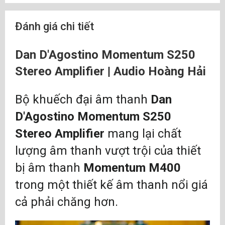
Trở kháng đầu ra:
0.12Ω
Đánh giá chi tiết
Kích thước(RxCxS):
31.75 x 12.7 x 53.34 cm
Dan D'Agostino Momentum S250
Trọng lượng:
43.2 kg
Stereo Amplifier
|
Audio Hoàng Hải
Bộ khuếch đại âm thanh
Dan
D'Agostino Momentum S250
Stereo Amplifier
mang lại chất
lượng âm thanh vượt trội của thiết
bị âm thanh
Momentum M400
trong một thiết kế âm thanh nổi giá
cả phải chăng hơn.