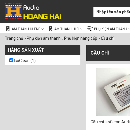
ÂM THANH HI-END
ÂM THANH HI-FI
PHỤ KIỆN ÂM THANH
Trang chủ
›
Phụ kiện âm thanh
›
Phụ kiện nâng cấp
›
Cầu chì
HÃNG SẢN XUẤT
CẦU CHÌ
IsoClean
(1)
Cầu chì IsoClean Aud