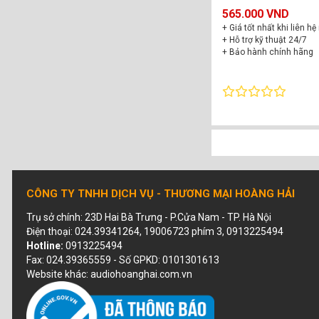
565.000 VND
+ Giá tốt nhất khi liên hệ
+ Hỗ trợ kỹ thuật 24/7
+ Bảo hành chính hãng
CÔNG TY TNHH DỊCH VỤ - THƯƠNG MẠI HOÀNG HẢI
Trụ sở chính: 23D Hai Bà Trưng - P.Cửa Nam - TP. Hà Nội
Điện thoại: 024.39341264, 19006723 phím 3, 0913225494
Hotline:
0913225494
Fax: 024.39365559 - Số GPKD: 0101301613
Website khác: audiohoanghai.com.vn