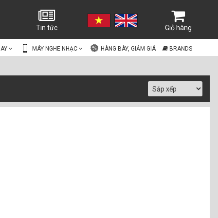
Tin tức
Giỏ hàng
UAY
MÁY NGHE NHẠC
HÀNG BÀY, GIẢM GIÁ
BRANDS