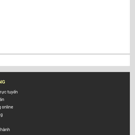
NG
rực tuyến
oán
 online
ng
o hành