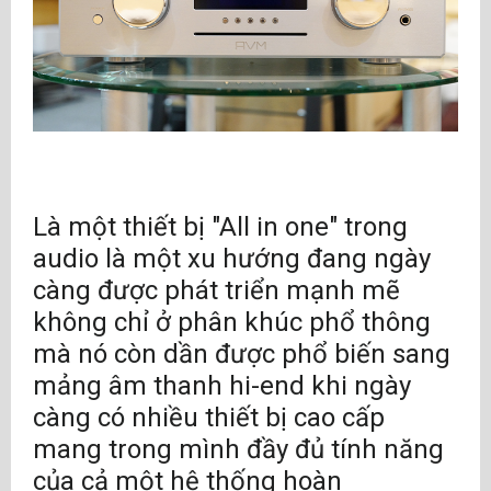
Radio : Webradio
Đầu ra loa: 1 cặp
Dịch vụ truyền phát được hỗ trợ: QOBUZ, TIDAL
(hiện lên tới 16bit / 44.1kHz)
Kiểm soát giai điệu: Cân bằng, Bass, Countour
Là một thiết bị "All in one" trong
(Độ to), Treble
audio là một xu hướng đang ngày
càng được phát triển mạnh mẽ
Đầu ra kích hoạt: 2 x 3,5mm
không chỉ ở phân khúc phổ thông
Bóng bán dẫn: 2 bóng 803s
mà nó còn dần được phổ biến sang
mảng âm thanh hi-end khi ngày
Dòng sản phẩm: OVATION
càng có nhiều thiết bị cao cấp
Kích thước sản phẩm: 355 x 430 x 130 mm (L
mang trong mình đầy đủ tính năng
x W x H)
của cả một hệ thống hoàn