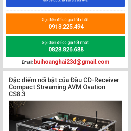
Gọi để được tư vấn giá tốt nhất
Gọi điện để có giá tốt nhất:
0913.225.494
Gọi điện để có giá tốt nhất:
0828.826.688
buihoanghai23d@gmail.com
Email:
Đặc điểm nổi bật của Đầu CD-Receiver
Compact Streaming AVM Ovation
CS8.3