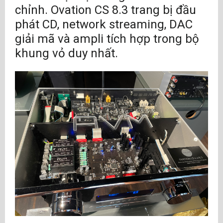
chỉnh. Ovation CS 8.3 trang bị đầu
trọng lượng sản phẩm:13 kg
phát CD, network streaming, DAC
giải mã và ampli tích hợp trong bộ
khung vỏ duy nhất.