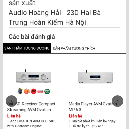
sản xuất.
Audio Hoàng Hải - 23D Hai Bà
Trưng Hoàn Kiếm Hà Nội.
Các bài đánh giá
SẢN PHẨM TƯƠNG ĐƯƠNG
SẢN PHẨM TƯƠNG THÍCH
Đầu CD-Receiver Compact
Media Player AVM Ovation
Streaming AVM Ovation
MP 6.3
CS6.3
Liên hệ
Liên hệ
+ Add OVATION AVM UPGRADE
+ Giá tốt nhất khi liên hệ ngay
with X-Stream Engine:
+ Hỗ trợ kỹ thuật 24/7