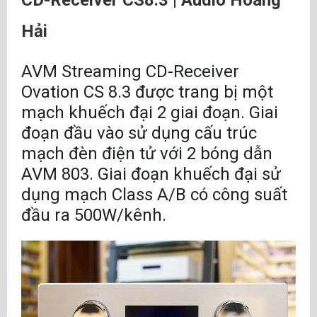
CD-Receiver CS8.3 | Audio Hoàng
x USB B, 2 x Coax, 2 x Opto, Bluetooth 4.2
Hải
Đầu ra kỹ thuật số: 1 x Coax, 1 x Opto
AVM Streaming CD-Receiver
DSD: Lên đến DSD128 (5,6 MHz)
Ovation CS 8.3 được trang bị một
Đầu ra tai nghe: Loại A (6,35 mm)
mạch khuếch đại 2 giai đoạn. Giai
đoạn đầu vào sử dụng cấu trúc
Đầu vào kỹ thuật số (Opto, Coax, AES / EBU),
mạch đèn điện tử với 2 bóng dẫn
Đầu vào tương tự
AVM 803. Giai đoạn khuếch đại sử
Điều khiển từ xa đi kèm : Ứng dụng RC S cho
dụng mạch Class A/B có công suất
iOS và Android
đầu ra 500W/kênh.
Điều khiển từ xa tùy chọn: RC 9
Chức năng mạng : LAN, UPnP, WiFi
Power Amp: 2 x 500 W [4Ω]