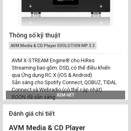
Thông số kỹ thuật
AVM Media & CD Player EVOLUTION MP 3.3
AVM X-STREAM Engine® cho HiRes
Streaming bao gồm. DSD, có thể điều khiển
qua Ứng dụng RC X (iOS & Android)
Sẵn sàng cho Spotify Connect, QOBUZ, TIDAL
Connect và Webradio (có thể cập nhật)
XEM HẾT
ROON đã sẵn sàng
Bluetooth 5.0
Apple AirPlay
Đánh giá chi tiết
Đầu vào HDMI (ARC)
2 đầu vào kỹ thuật số (SPDIF coaxial & optical)
AVM Media & CD Player