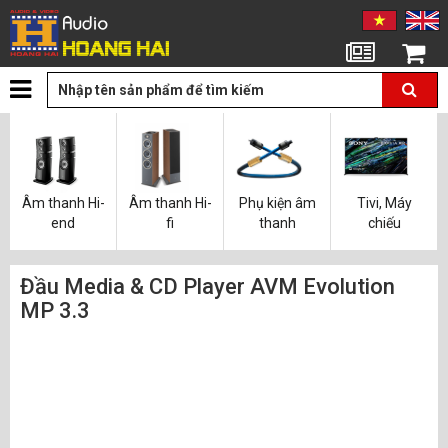
Tin tức
Giỏ hàng
Âm thanh Hi-
Âm thanh Hi-
Phụ kiện âm
Tivi, Máy
end
fi
thanh
chiếu
Đầu Media & CD Player AVM Evolution
MP 3.3