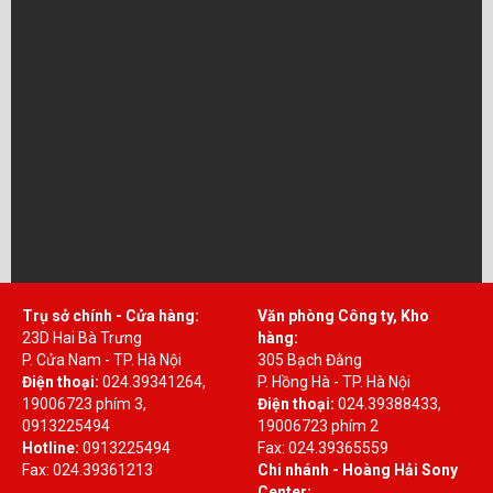
Trụ sở chính - Cửa hàng:
Văn phòng Công ty, Kho
23D Hai Bà Trưng
hàng:
P. Cửa Nam - TP. Hà Nội
305 Bạch Đằng
Điện thoại:
024.39341264,
P. Hồng Hà - TP. Hà Nội
19006723 phím 3,
Điện thoại:
024.39388433,
0913225494
19006723 phím 2
Hotline:
0913225494
Fax: 024.39365559
Fax: 024.39361213
Chi nhánh - Hoàng Hải Sony
Center: