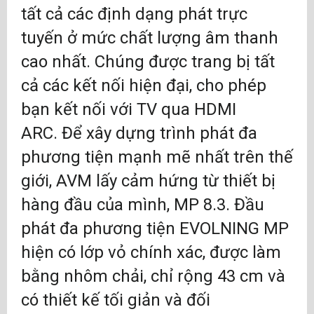
cảm biến điểm tiếp xúc và cảm biến tiệm cận
tất cả các định dạng phát trực
Các chức năng menu mở rộng (đặt tên đầu
tuyến ở mức chất lượng âm thanh
vào riêng lẻ, v.v.)
cao nhất. Chúng được trang bị tất
Các biến thể vỏ: Nhôm bạc, đen bóng, hoặc
như phiên bản CELLINI với mặt trước mạ crôm
cả các kết nối hiện đại, cho phép
(phụ phí)
bạn kết nối với TV qua HDMI
Kích hoạt vào, ra. Cảm biến hồng ngoại, kích
hoạt 2x
ARC. Để xây dựng trình phát đa
Tiêu thụ dự phòng tối thiểu
phương tiện mạnh mẽ nhất trên thế
Thiết kế nhỏ gọn: rộng 43cm, sâu 33cm, cao
giới, AVM lấy cảm hứng từ thiết bị
12cm
hàng đầu của mình, MP 8.3. Đầu
phát đa phương tiện EVOLNING MP
hiện có lớp vỏ chính xác, được làm
bằng nhôm chải, chỉ rộng 43 cm và
có thiết kế tối giản và đối