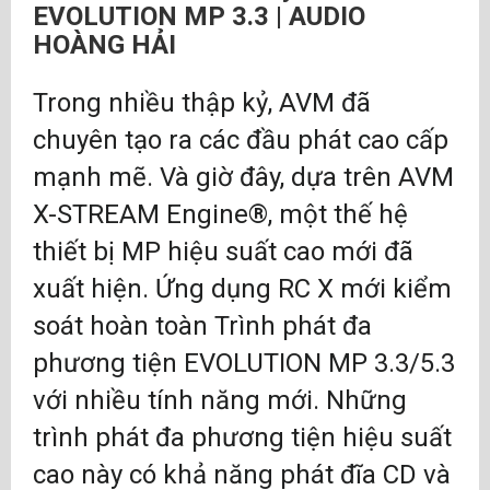
Đầu vào nhạy tín hiệu để bật nguồn tự động
EVOLUTION MP 3.3 | AUDIO
USB A cho ổ cứng gắn ngoài (NTFS & FAT)
HOÀNG HẢI
Chức năng đa phòng AVM RoomConneXion®
2 đầu ra kỹ thuật số (SPDIF, quang học), điều
Trong nhiều thập kỷ, AVM đã
khiển âm lượng có thể lựa chọn
chuyên tạo ra các đầu phát cao cấp
2 đầu ra Analog (RCA & XLR), đầu ra cố định /
biến đổi có thể chuyển đổi
mạnh mẽ. Và giờ đây, dựa trên AVM
1 đầu ra analog (mức FIX)
X-STREAM Engine®, một thế hệ
Điều khiển âm lượng hoàn toàn tương tự
thiết bị MP hiệu suất cao mới đã
Ổ CD nguyên chất có khe cắm (Red Book
Standard)
xuất hiện. Ứng dụng RC X mới kiểm
Xử lý tín hiệu với Double-Quad DAC đã chọn
soát hoàn toàn Trình phát đa
cho tối đa. 384/32 PCM (ESS 9028PRO) và
phương tiện EVOLUTION MP 3.3/5.3
DSD 256
Kiểm soát âm thanh và độ ồn tham số với
với nhiều tính năng mới. Những
chức năng bỏ qua (cũng thông qua Ứng dụng
trình phát đa phương tiện hiệu suất
RC X)
cao này có khả năng phát đĩa CD và
Màn hình đồ họa có thể thay đổi độ sáng với