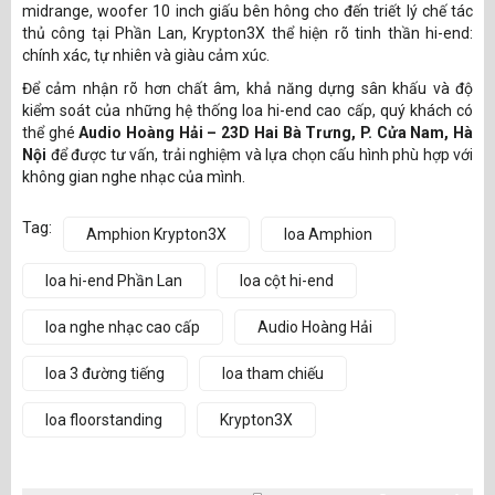
midrange, woofer 10 inch giấu bên hông cho đến triết lý chế tác
thủ công tại Phần Lan, Krypton3X thể hiện rõ tinh thần hi-end:
chính xác, tự nhiên và giàu cảm xúc.
Để cảm nhận rõ hơn chất âm, khả năng dựng sân khấu và độ
kiểm soát của những hệ thống loa hi-end cao cấp, quý khách có
thể ghé
Audio Hoàng Hải – 23D Hai Bà Trưng, P. Cửa Nam, Hà
Nội
để được tư vấn, trải nghiệm và lựa chọn cấu hình phù hợp với
không gian nghe nhạc của mình.
Tag:
Amphion Krypton3X
loa Amphion
loa hi-end Phần Lan
loa cột hi-end
loa nghe nhạc cao cấp
Audio Hoàng Hải
loa 3 đường tiếng
loa tham chiếu
loa floorstanding
Krypton3X