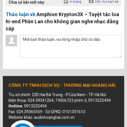
Chia sẻ bài viết này:
Thảo luận về
Amphion Krypton3X – Tuyệt tác loa
hi-end Phần Lan cho không gian nghe nhạc đẳng
cấp
CÔNG TY TNHH DỊCH VỤ - THƯƠNG MẠI HOÀNG HẢI
Trụ sở chính: 23D Hai Bà Trưng - P.Cửa Nam - TP. Hà Nội
Điện thoại: 024.39341264, 19006723 phím 3, 0913225494
Hotline:
0913225494
Fax: 024.39365559 - Số GPKD: 0101301613
Website khác: audiohoanghai.com.vn