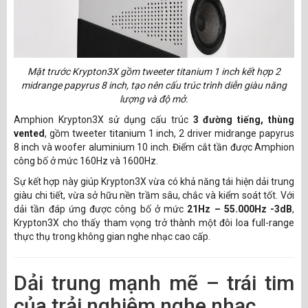
Mặt trước Krypton3X gồm tweeter titanium 1 inch kết hợp 2
midrange papyrus 8 inch, tạo nên cấu trúc trình diễn giàu năng
lượng và độ mở.
Amphion Krypton3X sử dụng cấu trúc
3 đường tiếng, thùng
vented
, gồm tweeter titanium 1 inch, 2 driver midrange papyrus
8 inch và woofer aluminium 10 inch. Điểm cắt tần được Amphion
công bố ở mức 160Hz và 1600Hz.
Sự kết hợp này giúp Krypton3X vừa có khả năng tái hiện dải trung
giàu chi tiết, vừa sở hữu nền trầm sâu, chắc và kiểm soát tốt. Với
dải tần đáp ứng được công bố ở mức
21Hz – 55.000Hz -3dB
,
Krypton3X cho thấy tham vọng trở thành một đôi loa full-range
thực thụ trong không gian nghe nhạc cao cấp.
Dải trung mạnh mẽ – trái tim
của trải nghiệm nghe nhạc