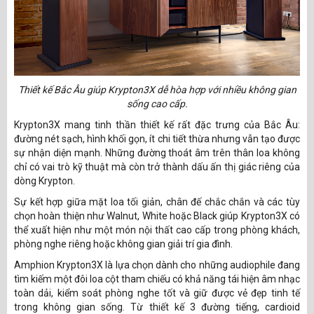
Thiết kế Bắc Âu giúp Krypton3X dễ hòa hợp với nhiều không gian
sống cao cấp.
Krypton3X mang tinh thần thiết kế rất đặc trưng của Bắc Âu:
đường nét sạch, hình khối gọn, ít chi tiết thừa nhưng vẫn tạo được
sự nhận diện mạnh. Những đường thoát âm trên thân loa không
chỉ có vai trò kỹ thuật mà còn trở thành dấu ấn thị giác riêng của
dòng Krypton.
Sự kết hợp giữa mặt loa tối giản, chân đế chắc chắn và các tùy
chọn hoàn thiện như Walnut, White hoặc Black giúp Krypton3X có
thể xuất hiện như một món nội thất cao cấp trong phòng khách,
phòng nghe riêng hoặc không gian giải trí gia đình.
Amphion Krypton3X là lựa chọn dành cho những audiophile đang
tìm kiếm một đôi loa cột tham chiếu có khả năng tái hiện âm nhạc
toàn dải, kiểm soát phòng nghe tốt và giữ được vẻ đẹp tinh tế
trong không gian sống. Từ thiết kế 3 đường tiếng, cardioid