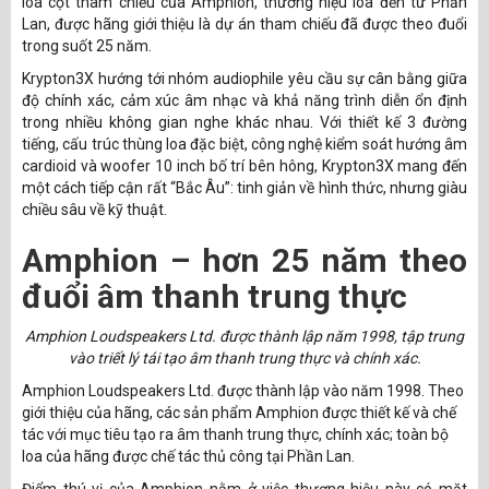
loa cột tham chiếu của Amphion, thương hiệu loa đến từ Phần
Lan, được hãng giới thiệu là dự án tham chiếu đã được theo đuổi
trong suốt 25 năm.
Krypton3X hướng tới nhóm audiophile yêu cầu sự cân bằng giữa
độ chính xác, cảm xúc âm nhạc và khả năng trình diễn ổn định
trong nhiều không gian nghe khác nhau. Với thiết kế 3 đường
tiếng, cấu trúc thùng loa đặc biệt, công nghệ kiểm soát hướng âm
cardioid và woofer 10 inch bố trí bên hông, Krypton3X mang đến
một cách tiếp cận rất “Bắc Âu”: tinh giản về hình thức, nhưng giàu
chiều sâu về kỹ thuật.
Amphion – hơn 25 năm theo
đuổi âm thanh trung thực
Amphion Loudspeakers Ltd. được thành lập năm 1998, tập trung
vào triết lý tái tạo âm thanh trung thực và chính xác.
Amphion Loudspeakers Ltd. được thành lập vào năm 1998. Theo
giới thiệu của hãng, các sản phẩm Amphion được thiết kế và chế
tác với mục tiêu tạo ra âm thanh trung thực, chính xác; toàn bộ
loa của hãng được chế tác thủ công tại Phần Lan.