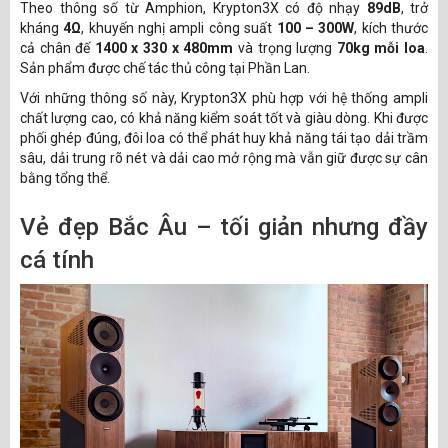
Theo thông số từ Amphion, Krypton3X có độ nhạy
89dB
, trở
kháng
4Ω
, khuyến nghị ampli công suất
100 – 300W
, kích thước
cả chân đế
1400 x 330 x 480mm
và trọng lượng
70kg mỗi loa
.
Sản phẩm được chế tác thủ công tại Phần Lan.
Với những thông số này, Krypton3X phù hợp với hệ thống ampli
chất lượng cao, có khả năng kiểm soát tốt và giàu dòng. Khi được
phối ghép đúng, đôi loa có thể phát huy khả năng tái tạo dải trầm
sâu, dải trung rõ nét và dải cao mở rộng mà vẫn giữ được sự cân
bằng tổng thể.
Vẻ đẹp Bắc Âu – tối giản nhưng đầy
cá tính