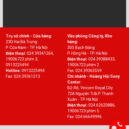
Trụ sở chính - Cửa hàng:
Văn phòng Công ty, Kho
23D Hai Bà Trưng
hàng:
P. Cửa Nam - TP. Hà Nội
305 Bạch Đằng
Điện thoại:
024.39341264,
P. Hồng Hà - TP. Hà Nội
19006723 phím 3,
Điện thoại:
024.39388433,
0913225494
19006723 phím 2
Hotline:
0913225494
Fax: 024.39365559
Fax: 024.39361213
Chi nhánh - Hoàng Hải Sony
Center:
B2-R6, Vincom Royal City
72A Nguyễn Trãi P. Thanh
Xuân - TP. Hà Nội
Điện thoại:
024.62620886,
19006723 phím 5
Fax: 024.66649996