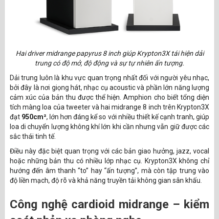
Hai driver midrange papyrus 8 inch giúp Krypton3X tái hiện dải
trung có độ mở, độ động và sự tự nhiên ấn tượng.
Dải trung luôn là khu vực quan trọng nhất đối với người yêu nhạc,
bởi đây là nơi giọng hát, nhạc cụ acoustic và phần lớn năng lượng
cảm xúc của bản thu được thể hiện. Amphion cho biết tổng diện
tích màng loa của tweeter và hai midrange 8 inch trên Krypton3X
đạt
950cm²
, lớn hơn đáng kể so với nhiều thiết kế cạnh tranh, giúp
loa di chuyển lượng không khí lớn khi cần nhưng vẫn giữ được các
sắc thái tinh tế.
Điều này đặc biệt quan trọng với các bản giao hưởng, jazz, vocal
hoặc những bản thu có nhiều lớp nhạc cụ. Krypton3X không chỉ
hướng đến âm thanh “to” hay “ấn tượng”, mà còn tập trung vào
độ liền mạch, độ rõ và khả năng truyền tải không gian sân khấu.
Công nghệ cardioid midrange – kiểm