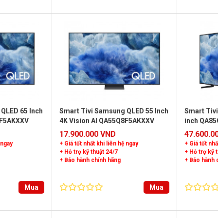
 QLED 65 Inch
Smart Tivi Samsung QLED 55 Inch
Smart Tiv
8F5AKXXV
4K Vision AI QA55Q8F5AKXXV
inch QA8
17.900.000 VND
47.600.0
 ngay
+ Giá tốt nhất khi liên hệ ngay
+ Giá tốt nhấ
+ Hỗ trợ kỹ thuật 24/7
+ Hỗ trợ kỹ 
+ Bảo hành chính hãng
+ Bảo hành 
Mua
Mua