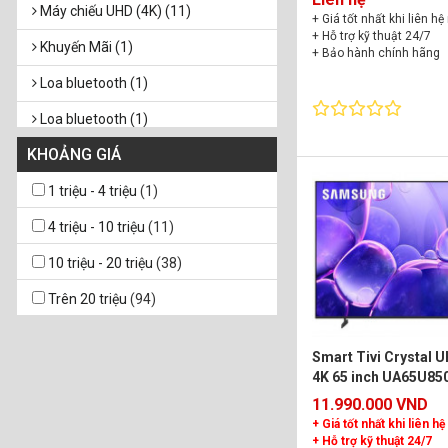
Máy chiếu UHD (4K) (11)
+ Giá tốt nhất khi liên hệ
+ Hỗ trợ kỹ thuật 24/7
Khuyến Mãi (1)
+ Bảo hành chính hãng
Loa bluetooth (1)
Loa bluetooth (1)
KHOẢNG GIÁ
Loa SoundBar (1)
Tivi LED UHD (4K) (49)
1 triệu - 4 triệu
(1)
Tivi OLED (20)
4 triệu - 10 triệu
(11)
Màn chiếu (1)
10 triệu - 20 triệu
(38)
Trên 20 triệu
(94)
Smart Tivi Crystal
4K 65 inch UA65U85
11.990.000 VND
+ Giá tốt nhất khi liên hệ
+ Hỗ trợ kỹ thuật 24/7