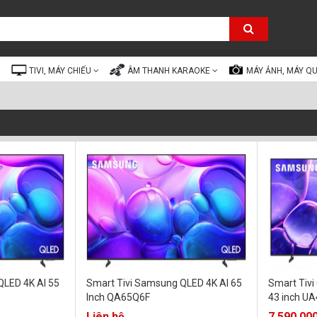
TIVI, MÁY CHIẾU
ÂM THANH KARAOKE
MÁY ẢNH, MÁY Q
QLED 4K AI 55
Smart Tivi Samsung QLED 4K AI 65
Smart Tivi
Inch QA65Q6F
43 inch U
Liên hệ
7.590.00