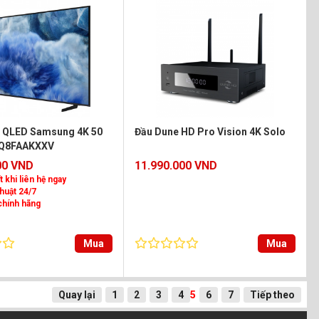
i QLED Samsung 4K 50
Đầu Dune HD Pro Vision 4K Solo
0Q8FAAKXXV
00 VND
11.990.000 VND
t khi liên hệ ngay
thuật 24/7
chính hãng
Mua
Mua
Quay lại
1
2
3
4
5
6
7
Tiếp theo