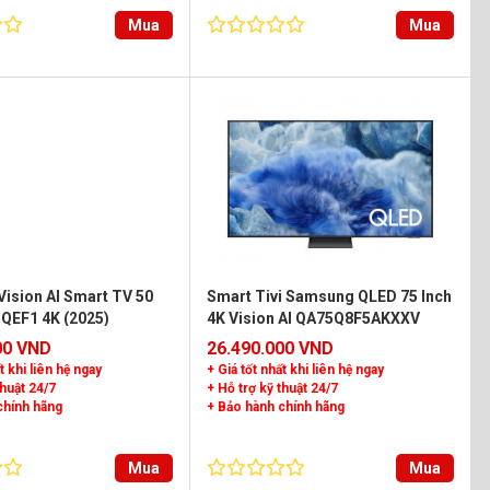
Mua
Mua
ision AI Smart TV 50
Smart Tivi Samsung QLED 75 Inch
 QEF1 4K (2025)
4K Vision AI QA75Q8F5AKXXV
00 VND
26.490.000 VND
t khi liên hệ ngay
+ Giá tốt nhất khi liên hệ ngay
thuật 24/7
+ Hỗ trợ kỹ thuật 24/7
chính hãng
+ Bảo hành chính hãng
Mua
Mua