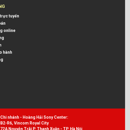
NG
trực tuyến
oán
g online
ng
n
ảo hành
ng
Chi nhánh - Hoàng Hải Sony Center:
B2-R6, Vincom Royal City
72A Nguyễn Trãi P. Thanh Xuân - TP. Hà Nội