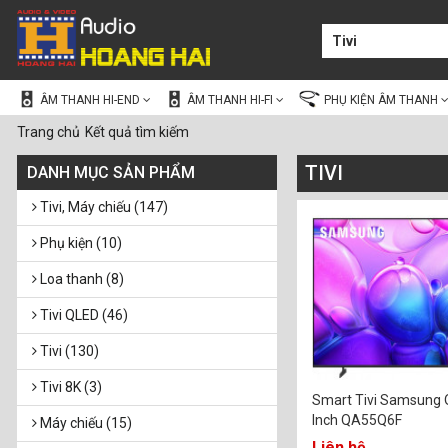
ÂM THANH HI-END
ÂM THANH HI-FI
PHỤ KIỆN ÂM THANH
Trang chủ
Kết quả tìm kiếm
TIVI
DANH MỤC SẢN PHẨM
Tivi, Máy chiếu (147)
Phụ kiện (10)
Loa thanh (8)
Tivi QLED (46)
Tivi (130)
Tivi 8K (3)
Smart Tivi Samsung 
Inch QA55Q6F
Máy chiếu (15)
Liên hệ