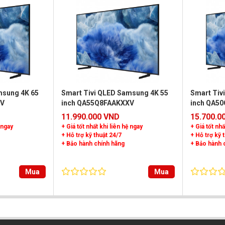
msung 4K 65
Smart Tivi QLED Samsung 4K 55
Smart Tiv
XV
inch QA55Q8FAAKXXV
inch QA5
11.990.000 VND
15.700.0
 ngay
+ Giá tốt nhất khi liên hệ ngay
+ Giá tốt nhấ
+ Hỗ trợ kỹ thuật 24/7
+ Hỗ trợ kỹ 
+ Bảo hành chính hãng
+ Bảo hành 
Mua
Mua