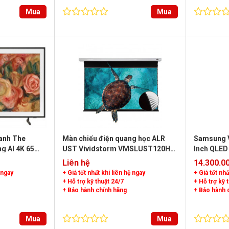
Mua
Mua
anh The
Màn chiếu điện quang học ALR
Samsung V
 AI 4K 65
UST Vividstorm VMSLUST120H
Inch QLED
120 Inch (16:9)
Liên hệ
14.300.0
 ngay
+ Giá tốt nhất khi liên hệ ngay
+ Giá tốt nhấ
+ Hỗ trợ kỹ thuật 24/7
+ Hỗ trợ kỹ 
+ Bảo hành chính hãng
+ Bảo hành 
Mua
Mua