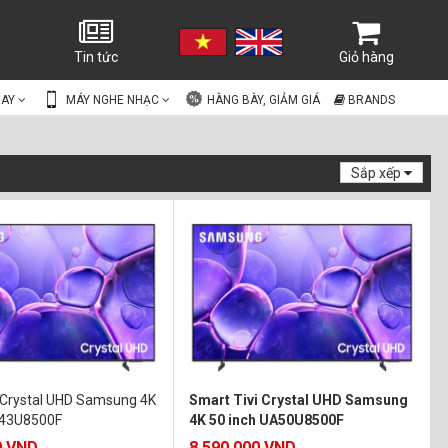
Tin tức
Giỏ hàng
UAY
MÁY NGHE NHẠC
HÀNG BÀY, GIẢM GIÁ
BRANDS
Sắp xếp
 Crystal UHD Samsung 4K
Smart Tivi Crystal UHD Samsung
A43U8500F
4K 50 inch UA50U8500F
0 VND
8.590.000 VND