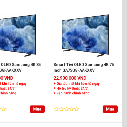
i QLED Samsung 4K 85
Smart Tivi QLED Samsung 4K 75
5Q8FAAKXXV
inch QA75Q8FAAKXXV
00 VND
22.900.000 VND
t khi liên hệ ngay
+ Giá tốt nhất khi liên hệ ngay
thuật 24/7
+ Hỗ trợ kỹ thuật 24/7
chính hãng
+ Bảo hành chính hãng
Mua
Mua