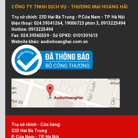
CÔNG TY TNHH DỊCH VỤ - THƯƠNG MẠI HOÀNG HẢI
Trụ sở chính: 23D Hai Bà Trưng - P.Cửa Nam - TP. Hà Nội
Điện thoại: 024.39341264, 19006723 phím 3, 0913225494
Hotline:
0913225494
Fax: 024.39365559 - Số GPKD: 0101301613
Website khác: audiohoanghai.com.vn
Trụ sở chính - Cửa hàng:
23D Hai Bà Trưng
P. Cửa Nam - TP. Hà Nội