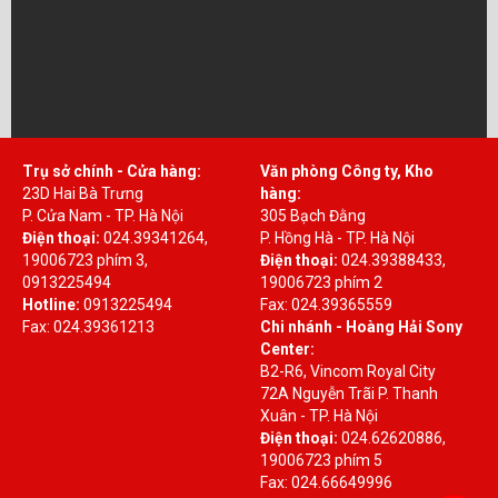
Trụ sở chính - Cửa hàng:
Văn phòng Công ty, Kho
23D Hai Bà Trưng
hàng:
P. Cửa Nam - TP. Hà Nội
305 Bạch Đằng
Điện thoại:
024.39341264,
P. Hồng Hà - TP. Hà Nội
19006723 phím 3,
Điện thoại:
024.39388433,
0913225494
19006723 phím 2
Hotline:
0913225494
Fax: 024.39365559
Fax: 024.39361213
Chi nhánh - Hoàng Hải Sony
Center:
B2-R6, Vincom Royal City
72A Nguyễn Trãi P. Thanh
Xuân - TP. Hà Nội
Điện thoại:
024.62620886,
19006723 phím 5
Fax: 024.66649996