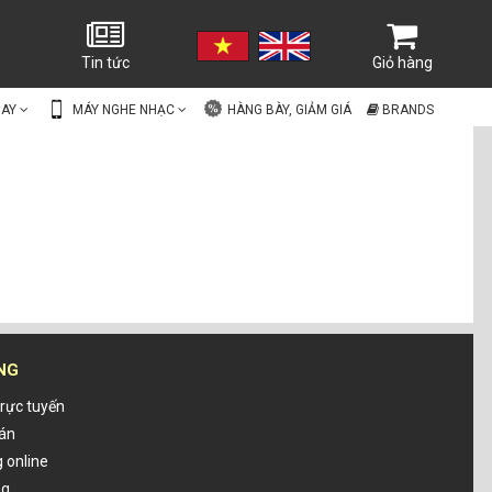
Tin tức
Giỏ hàng
UAY
MÁY NGHE NHẠC
HÀNG BÀY, GIẢM GIÁ
BRANDS
NG
rực tuyến
oán
 online
ng