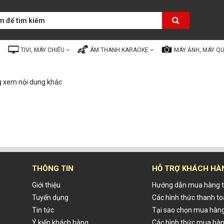
TIVI, MÁY CHIẾU
ÂM THANH KARAOKE
MÁY ẢNH, MÁY Q
g xem nội dung khác
THÔNG TIN
HỖ TRỢ KHÁCH HÀ
Giới thiệu
Hướng dẫn mua hàng t
Tuyển dụng
Các hình thức thanh t
Tin tức
Tại sao chọn mua hàng
Ý kiến khách hàng
Các hình thức mua hà