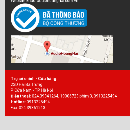
Website khác: audiohoanghai.com.vn
Trụ sở chính - Cửa hàng:
23D Hai Bà Trưng
P. Cửa Nam - TP. Hà Nội
Điện thoại:
024.39341264, 19006723 phím 3, 0913225494
Hotline:
0913225494
Fax: 024.39361213