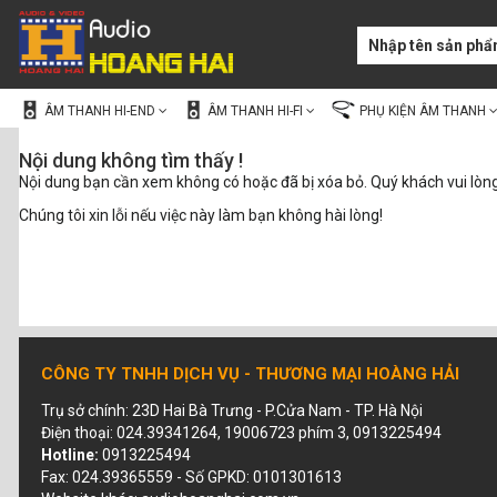
ÂM THANH HI-END
ÂM THANH HI-FI
PHỤ KIỆN ÂM THANH
Nội dung không tìm thấy !
Nội dung bạn cần xem không có hoặc đã bị xóa bỏ. Quý khách vui lòn
Chúng tôi xin lỗi nếu việc này làm bạn không hài lòng!
CÔNG TY TNHH DỊCH VỤ - THƯƠNG MẠI HOÀNG HẢI
Trụ sở chính: 23D Hai Bà Trưng - P.Cửa Nam - TP. Hà Nội
Điện thoại: 024.39341264, 19006723 phím 3, 0913225494
Hotline:
0913225494
Fax: 024.39365559 - Số GPKD: 0101301613