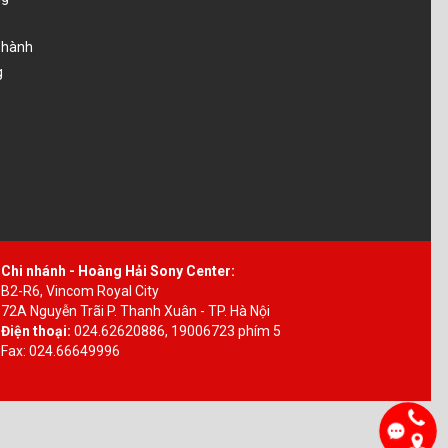
o hành
g
Chi nhánh - Hoàng Hải Sony Center:
B2-R6, Vincom Royal City
72A Nguyễn Trãi P. Thanh Xuân - TP. Hà Nội
Điện thoại:
024.62620886, 19006723 phím 5
Fax: 024.66649996