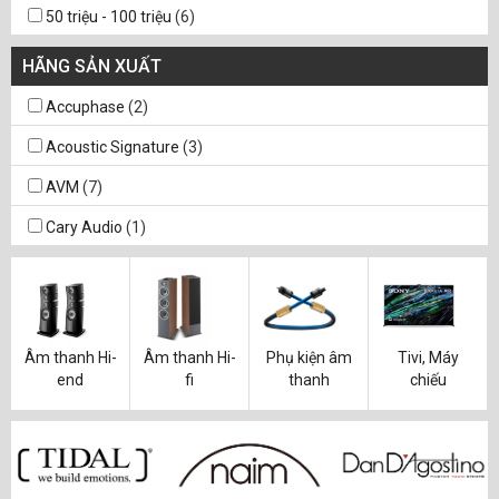
50 triệu - 100 triệu
(6)
100 triệu - 200 triệu
(22)
HÃNG SẢN XUẤT
200 triệu - 500 triệu
(2)
Accuphase
(2)
Acoustic Signature
(3)
AVM
(7)
Cary Audio
(1)
Goldmund
(2)
Lamm
(1)
McIntosh
(6)
Âm thanh Hi-
Âm thanh Hi-
Phụ kiện âm
Tivi, Máy
end
fi
thanh
chiếu
Naim Audio
(1)
Plinius
(3)
Rotel
(3)