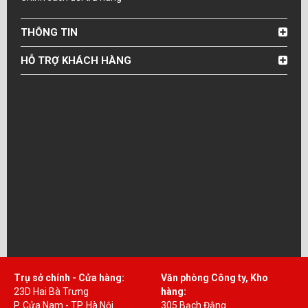
THÔNG TIN
HỖ TRỢ KHÁCH HÀNG
Trụ sở chính - Cửa hàng:
Văn phòng Công ty, Kho
23D Hai Bà Trưng
hàng:
P. Cửa Nam - TP. Hà Nội
305 Bạch Đằng