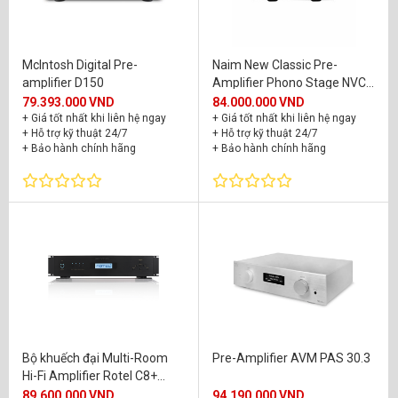
McIntosh Digital Pre-
Naim New Classic Pre-
amplifier D150
Amplifier Phono Stage NVC
TT
79.393.000 VND
84.000.000 VND
+ Giá tốt nhất khi liên hệ ngay
+ Giá tốt nhất khi liên hệ ngay
+ Hỗ trợ kỹ thuật 24/7
+ Hỗ trợ kỹ thuật 24/7
+ Bảo hành chính hãng
+ Bảo hành chính hãng
Bộ khuếch đại Multi-Room
Pre-Amplifier AVM PAS 30.3
Hi-Fi Amplifier Rotel C8+
Black
89.600.000 VND
94.190.000 VND