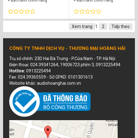
+ Bảo hành chính hãng
+ Bảo hành chính hãng
Xem trang
1
2
Tiếp theo
CÔNG TY TNHH DỊCH VỤ - THƯƠNG MẠI HOÀNG HẢI
Trụ sở chính: 23D Hai Bà Trưng - P.Cửa Nam - TP. Hà Nội
Điện thoại: 024.39341264, 19006723 phím 3, 0913225494
Hotline:
0913225494
Fax: 024.39365559 - Số GPKD: 0101301613
Website khác: audiohoanghai.com.vn