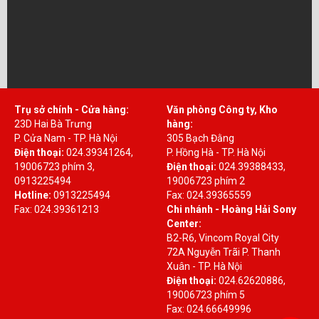
Trụ sở chính - Cửa hàng:
Văn phòng Công ty, Kho
23D Hai Bà Trưng
hàng:
P. Cửa Nam - TP. Hà Nội
305 Bạch Đằng
Điện thoại:
024.39341264,
P. Hồng Hà - TP. Hà Nội
19006723 phím 3,
Điện thoại:
024.39388433,
0913225494
19006723 phím 2
Hotline:
0913225494
Fax: 024.39365559
Fax: 024.39361213
Chi nhánh - Hoàng Hải Sony
Center:
B2-R6, Vincom Royal City
72A Nguyễn Trãi P. Thanh
Xuân - TP. Hà Nội
Điện thoại:
024.62620886,
19006723 phím 5
Fax: 024.66649996