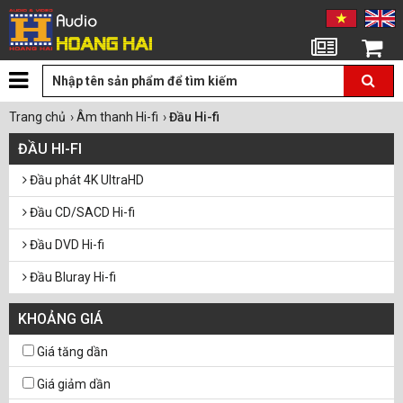
Tin tức
Giỏ hàng
Trang chủ
›
Âm thanh Hi-fi
›
Đầu Hi-fi
ĐẦU HI-FI
Đầu phát 4K UltraHD
Đầu CD/SACD Hi-fi
Đầu DVD Hi-fi
Đầu Bluray Hi-fi
Đầu phát HD, Smart Box
KHOẢNG GIÁ
Đầu Streamer
Giá tăng dần
Mâm đĩa than Hi-Fi
Giá giảm dần