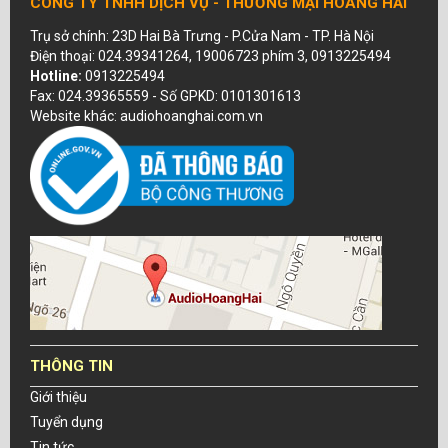
CÔNG TY TNHH DỊCH VỤ - THƯƠNG MẠI HOÀNG HẢI
Trụ sở chính: 23D Hai Bà Trưng - P.Cửa Nam - TP. Hà Nội
Điện thoại: 024.39341264, 19006723 phím 3, 0913225494
Hotline:
0913225494
Fax: 024.39365559 - Số GPKD: 0101301613
Website khác: audiohoanghai.com.vn
THÔNG TIN
Giới thiệu
Tuyển dụng
Tin tức