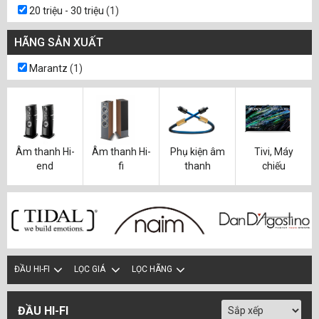
20 triệu - 30 triệu
(1)
HÃNG SẢN XUẤT
Marantz
(1)
Âm thanh Hi-
Âm thanh Hi-
Phụ kiện âm
Tivi, Máy
end
fi
thanh
chiếu
ĐẦU HI-FI
LỌC GIÁ
LỌC HÃNG
ĐẦU HI-FI