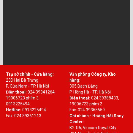
Trụ sở chính - Cửa hàng:
Văn phòng Công ty, Kho
23D Hai Bà Trưng
hàng:
P. Cửa Nam - TP. Hà Nội
305 Bạch Đằng
Điện thoại:
024.39341264,
P. Hồng Hà - TP. Hà Nội
19006723 phím 3,
Điện thoại:
024.39388433,
0913225494
19006723 phím 2
Hotline:
0913225494
Fax: 024.39365559
Fax: 024.39361213
Chi nhánh - Hoàng Hải Sony
Center:
B2-R6, Vincom Royal City